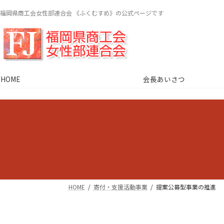
コ
ナ
福岡県商工会女性部連合会 《ふくむすめ》の公式ページです
ン
ビ
テ
ゲ
ン
ー
ツ
シ
へ
ョ
ス
ン
HOME
会長あいさつ
キ
に
ッ
移
プ
動
HOME
寄付・支援活動事業
提案公募型事業の推進